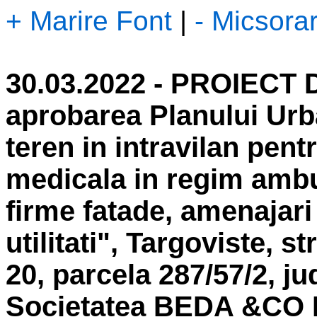
+ Marire Font
|
- Micsora
30.03.2022 - PROIECT
aprobarea Planului Urb
teren in intravilan pent
medicala in regim ambu
firme fatade, amenajari 
utilitati", Targoviste, s
20, parcela 287/57/2, j
Societatea BEDA &CO 