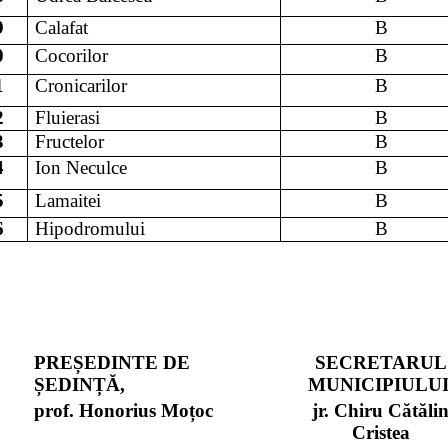
9
Calafat
B
0
Cocorilor
B
1
Cronicarilor
B
2
Fluierasi
B
3
Fructelor
B
4
Ion Neculce
B
5
Lamaitei
B
6
Hipodromului
B
PREȘEDINTE DE
SECRETARUL
ȘEDINȚĂ,
MUNICIPIULUI
prof. Honorius Moțoc
jr. Chiru Cătăli
Cristea