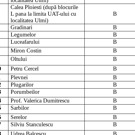
localitatea Ulmi)
Calea Ploiesti (după blocurile
L pana la limita UAT-ului cu
B
localitatea Ulmi)
Gradinari
B
Legumelor
B
Luceafarului
B
Miron Costin
B
Oltului
B
0
Petru Cercel
B
1
Plevnei
B
2
Plugarilor
B
3
Porumbeilor
B
4
Prof. Valerica Dumitrescu
B
5
Sarbilor
B
6
Serelor
B
7
Silviu Stanculescu
B
8
Udrea Balcescu
B