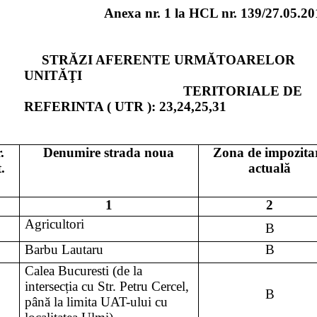
Anexa nr. 1 la HCL nr. 139/27.05.2
STRĂZI AFERENTE URMĂTOARELOR
UNITĂŢI
TERITORIALE DE
REFERINTA ( UTR ): 23,24,25,31
.
Denumire strada noua
Zona de impozita
t.
actuală
1
2
Agricultori
B
Barbu Lautaru
B
Calea Bucuresti (de la
intersecția cu Str. Petru Cercel,
B
până la limita UAT-ului cu